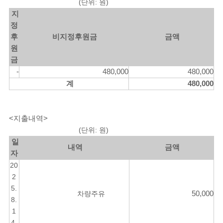
(단위: 원)
지
정
후
비지정후원금
금액
원
금
-
480,000
480,000
계
480,000
<지출내역>
(단위: 원)
일
내역
금액
자
20
2
5.
차량주유
50,000
8.
1
4.