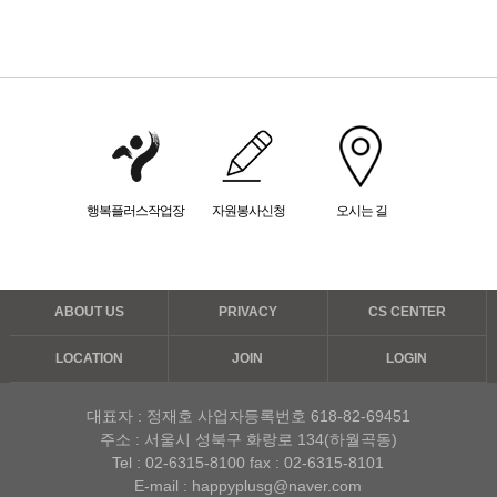
행복플러스작업장
자원봉사신청
오시는 길
ABOUT US
PRIVACY
CS CENTER
LOCATION
JOIN
LOGIN
대표자 : 정재호
사업자등록번호 618-82-69451
주소 : 서울시 성북구 화랑로 134(하월곡동)
Tel :
02-6315-8100
fax : 02-6315-8101
E-mail : happyplusg@naver.com